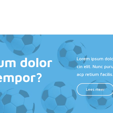
um dolor
Lorem ipsum dolo
cin elit. Nunc pur
tempor?
acp retium facilis
Lees meer