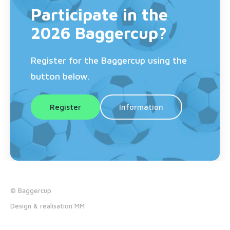
Participate in the
2026 Baggercup?
Register for the Baggercup using the
button below.
Register
Information
© Baggercup
Design & realisation MM